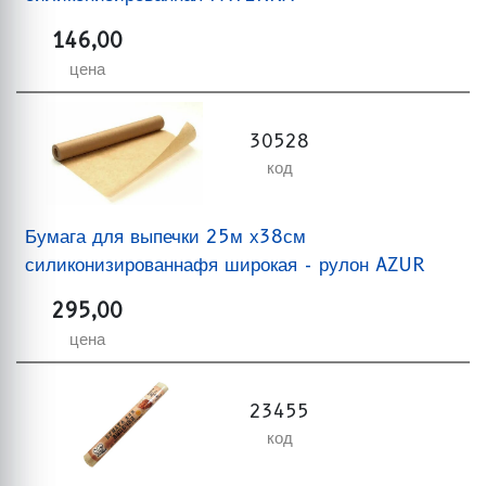
146,00
цена
30528
код
Бумага для выпечки 25м х38см
силиконизированнафя широкая - рулон AZUR
295,00
цена
23455
код