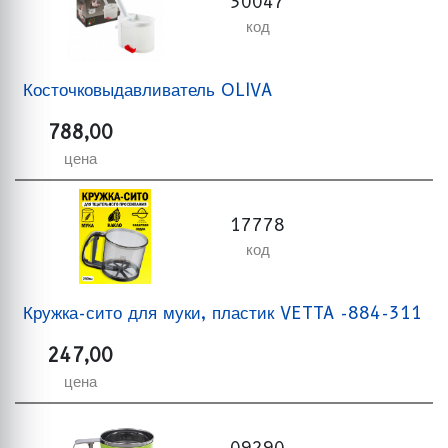
30047
код
Косточковыдавливатель OLIVA
788,00
цена
17778
код
Кружка-сито для муки, пластик VETTA -884-311
247,00
цена
09290